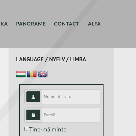
RKA
PANORAME
CONTACT
ALFA
LANGUAGE / NYELV / LIMBA
Nume utilizator
Parolă
Ţine-mă minte